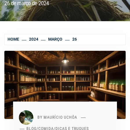
26 de março de 2024
HOME
2024
MARÇO
26
BY
MAURÍCIO UCHÔA
BLOG
/
COMIDA
/
DICAS E TRUQUES