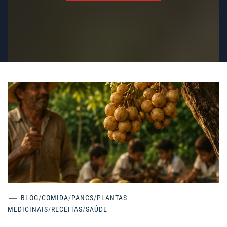
BLOG
/
COMIDA
/
PANCS
/
PLANTAS
MEDICINAIS
/
RECEITAS
/
SAÚDE