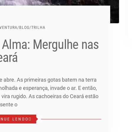
VENTURA
/
BLOG
/
TRILHA
e Alma: Mergulhe nas
eará
e abre. As primeiras gotas batem na terra
molhada e esperança, invade o ar. E então,
ira rugido. As cachoeiras do Ceará estão
 sente o
INUE LENDO