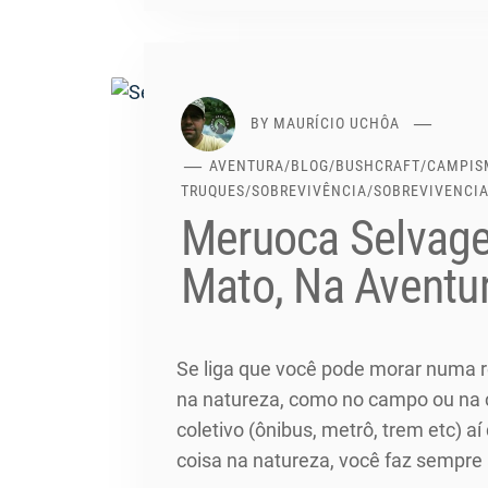
BY
MAURÍCIO UCHÔA
AVENTURA
/
BLOG
/
BUSHCRAFT
/
CAMPIS
TRUQUES
/
SOBREVIVÊNCIA
/
SOBREVIVENCI
Meruoca Selvage
Mato, Na Aventu
Se liga que você pode morar numa re
na natureza, como no campo ou na c
coletivo (ônibus, metrô, trem etc
coisa na natureza, você faz sempre