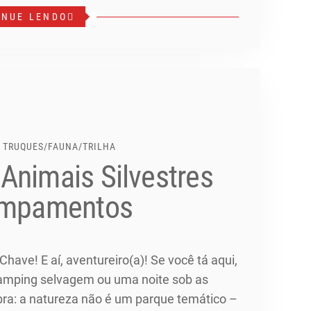
INUE LENDO
E TRUQUES
/
FAUNA
/
TRILHA
Animais Silvestres
campamentos
have! E aí, aventureiro(a)! Se você tá aqui,
camping selvagem ou uma noite sob as
ra: a natureza não é um parque temático –