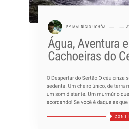
BY
MAURÍCIO UCHÔA
A
Água, Aventura 
Cachoeiras do C
O Despertar do Sertão O céu cinza s
sedenta. Um cheiro único, de terra 
um som distante. Um murmúrio que v
acordando! Se você é daqueles que
CONT