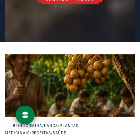
BLOG
/
COMIDA
/
PANCS
/
PLANTAS
MEDICINAIS
/
RECEITAS
/
SAÚDE