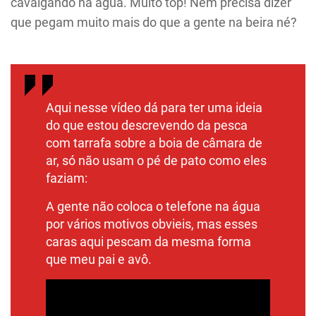
cavalgando na água. Muito top! Nem precisa dizer
que pegam muito mais do que a gente na beira né?
Aqui nesse vídeo dá para ter uma ideia
do que estou descrevendo da pesca
com tarrafa sobre a boia de câmara de
ar, só não usam o pé de pato como eles
faziam:
A gente não coloca o telefone na água
por vários motivos obvieis, mas esses
caras aqui pescam da mesma forma
que meu pai e avô.