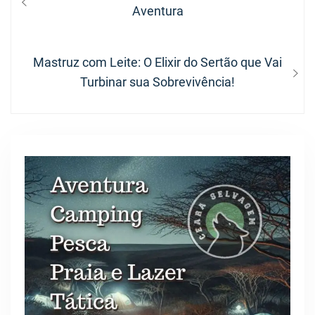
de
post:
Aventura
Post
Next
Mastruz com Leite: O Elixir do Sertão que Vai
post:
Turbinar sua Sobrevivência!