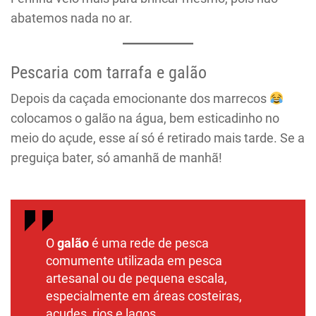
abatemos nada no ar.
Pescaria com tarrafa e galão
Depois da caçada emocionante dos marrecos
colocamos o galão na água, bem esticadinho no
meio do açude, esse aí só é retirado mais tarde. Se a
preguiça bater, só amanhã de manhã!
O
galão
é uma rede de pesca
comumente utilizada em pesca
artesanal ou de pequena escala,
especialmente em áreas costeiras,
açudes, rios e lagos.