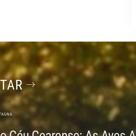
STAR
FAUNA
do Céu Cearense: As Aves