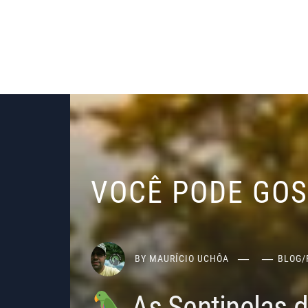
VOCÊ PODE GO
BY
MAURÍCIO UCHÔA
BLOG
/
As Sentinelas 