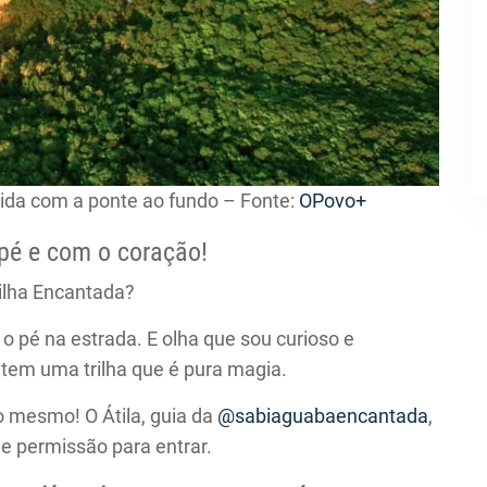
ida com a ponte ao fundo – Fonte:
OPovo+
pé e com o coração!
rilha Encantada?
 o pé na estrada. E olha que sou curioso e
 tem uma trilha que é pura magia.
o mesmo! O Átila, guia da
@sabiaguabaencantada
,
de permissão para entrar.