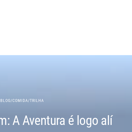
/
BLOG
/
COMIDA
/
TRILHA
: A Aventura é logo alí