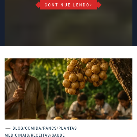
CONTINUE LENDO
BLOG
/
COMIDA
/
PANCS
/
PLANTAS
MEDICINAIS
/
RECEITAS
/
SAÚDE