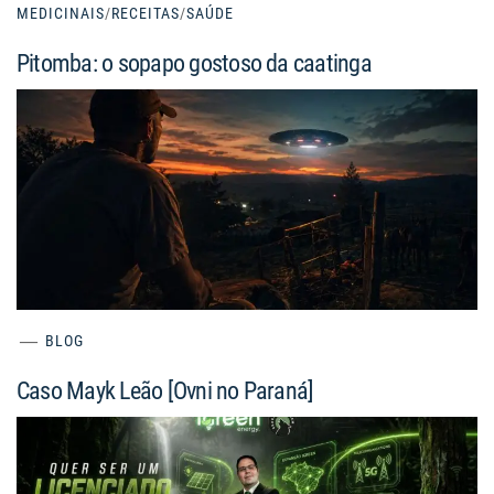
MEDICINAIS
/
RECEITAS
/
SAÚDE
Pitomba: o sopapo gostoso da caatinga
BLOG
Caso Mayk Leão [Ovni no Paraná]