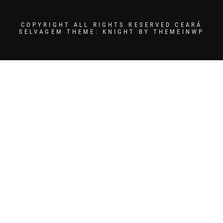
COPYRIGHT ALL RIGHTS RESERVED CEARÁ
SELVAGEM
THEME: KNIGHT BY
THEMEINWP