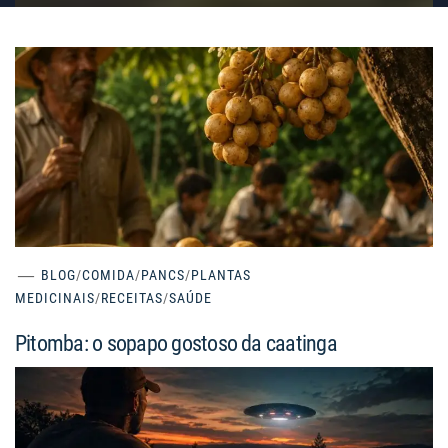
BLOG
/
COMIDA
/
PANCS
/
PLANTAS
MEDICINAIS
/
RECEITAS
/
SAÚDE
Pitomba: o sopapo gostoso da caatinga