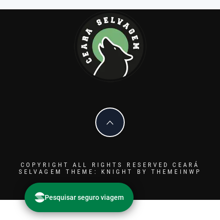
COPYRIGHT ALL RIGHTS RESERVED CEARÁ
SELVAGEM
THEME: KNIGHT BY
THEMEINWP