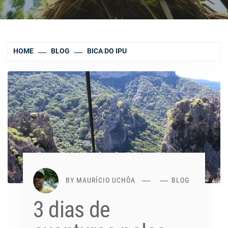
HOME
BLOG
BICA DO IPU
BY
MAURÍCIO UCHÔA
BLOG
3 dias de