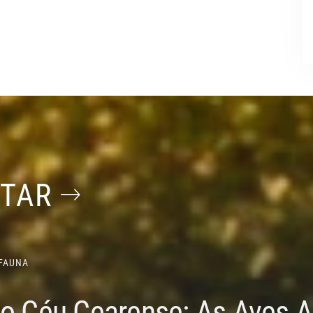
STAR
FAUNA
do Céu Cearense: As Aves