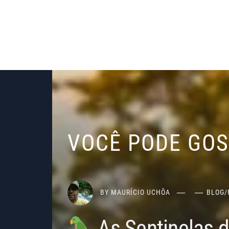
VOCÊ PODE GO
BY
MAURÍCIO UCHÔA
BLOG
/
As Sentinelas 