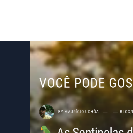
VOCÊ PODE GO
BY
MAURÍCIO UCHÔA
BLOG
/
As Sentinelas 