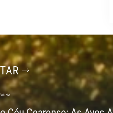
STAR
FAUNA
do Céu Cearense: As Aves