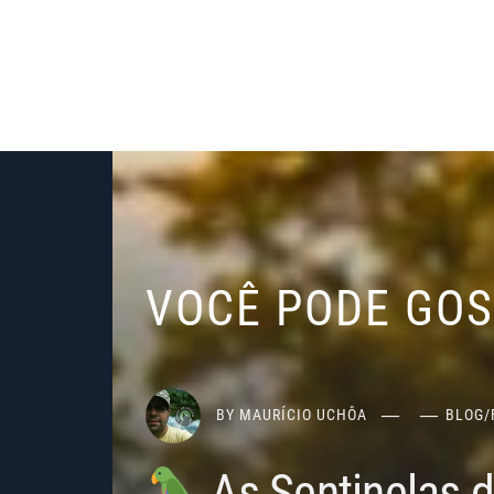
VOCÊ PODE GO
BY
MAURÍCIO UCHÔA
BLOG
/
As Sentinelas 