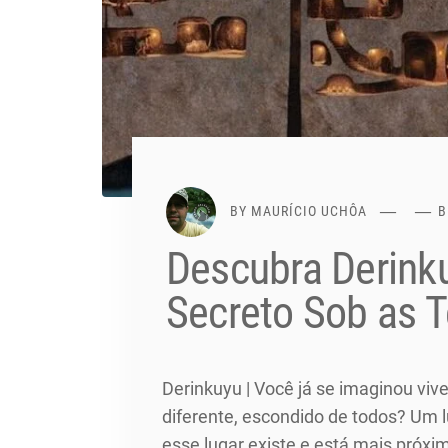
BY
MAURÍCIO UCHÔA
B
Descubra Derin
Secreto Sob as T
Derinkuyu | Você já se imaginou 
diferente, escondido de todos? Um l
esse lugar existe e está mais próx