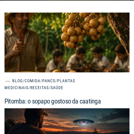
BLOG
/
COMIDA
/
PANCS
/
PLANTAS
MEDICINAIS
/
RECEITAS
/
SAÚDE
Pitomba: o sopapo gostoso da caatinga