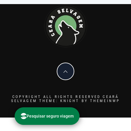
COPYRIGHT ALL RIGHTS RESERVED CEARÁ
SELVAGEM
THEME: KNIGHT BY
THEMEINWP
Pesq