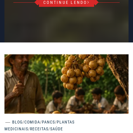
CONTINUE LENDO
BLOG
/
COMIDA
/
PANCS
/
PLANTAS
MEDICINAIS
/
RECEITAS
/
SAÚDE