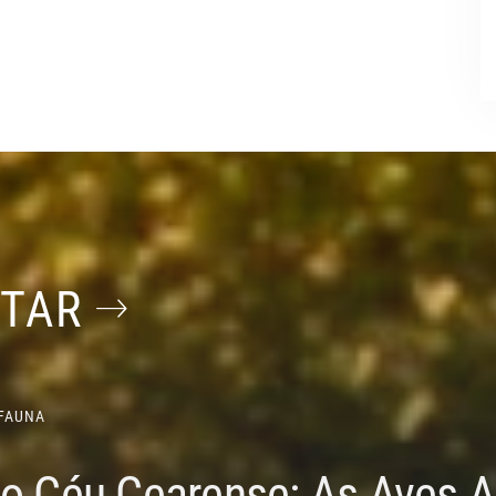
STAR
FAUNA
do Céu Cearense: As Aves