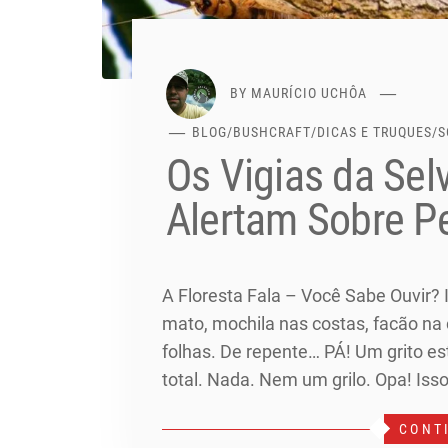
BY
MAURÍCIO UCHÔA
BLOG
/
BUSHCRAFT
/
DICAS E TRUQUES
/
S
Os Vigias da Sel
Alertam Sobre P
A Floresta Fala – Você Sabe Ouvir? 
mato, mochila nas costas, facão na c
folhas. De repente… PÁ! Um grito est
total. Nada. Nem um grilo. Opa! Iss
CONT