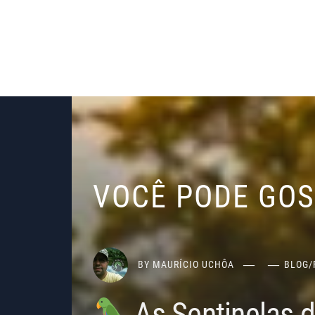
VOCÊ PODE GO
BY
MAURÍCIO UCHÔA
BLOG
/
As Sentinelas 