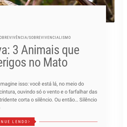
OBREVIVÊNCIA
/
SOBREVIVENCIALISMO
va: 3 Animais que
erigos no Mato
Imagine isso: você está lá, no meio do
intura, ouvindo só o vento e o farfalhar das
ridente corta o silêncio. Ou então… Silêncio
o
INUE LENDO