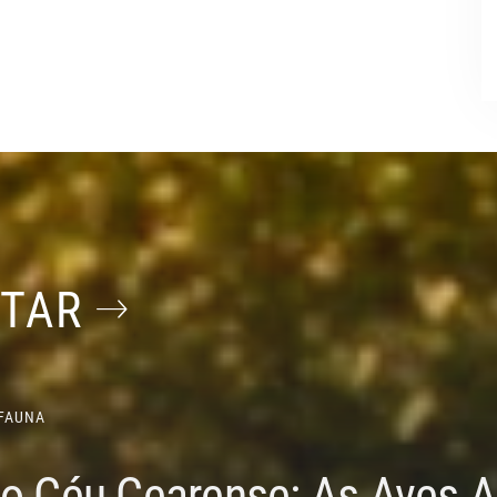
STAR
FAUNA
do Céu Cearense: As Aves