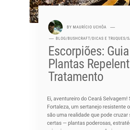
BY
MAURÍCIO UCHÔA
BLOG
/
BUSHCRAFT
/
DICAS E TRUQUES
/
S
Escorpiões: Gui
Plantas Repelent
Tratamento
Ei, aventureiro do Ceará Selvagem!
Fortaleza, um sertanejo resistente 
são uma realidade que pode cruza
certas — plantas poderosas, estrat