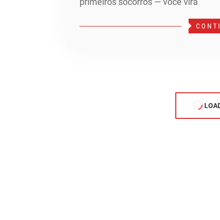
primeiros socorros — você vira
CONT
LOA