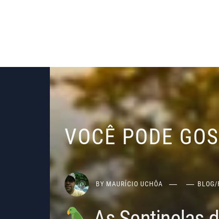
VOCÊ PODE GO
BY
MAURÍCIO UCHÔA
BLOG
/
As Sentinelas 