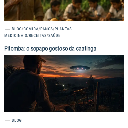
BLOG
/
COMIDA
/
PANCS
/
PLANTAS
MEDICINAIS
/
RECEITAS
/
SAÚDE
Pitomba: o sopapo gostoso da caatinga
BLOG