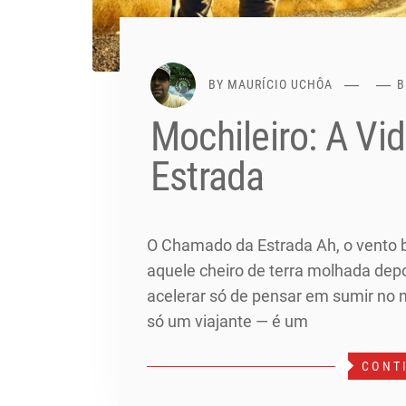
BY
MAURÍCIO UCHÔA
B
Mochileiro: A Vi
Estrada
O Chamado da Estrada Ah, o vento b
aquele cheiro de terra molhada dep
acelerar só de pensar em sumir no 
só um viajante — é um
CONT