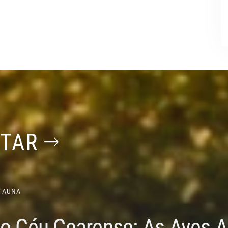
STAR
FAUNA
do Céu Cearense: As Aves