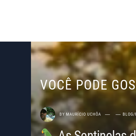
VOCÊ PODE GO
BY
MAURÍCIO UCHÔA
BLOG
/
As Sentinelas 