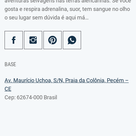
aventuras selvagens nas terras alencarinas. Se você
gosta e respira adrenalina, suor, tem sangue no olho
o seu lugar sem dúvida é aqui má…
BASE
Av. Maurício Uchoa, S/N, Praia da Colônia, Pecém –
CE
Cep: 62674-000 Brasil