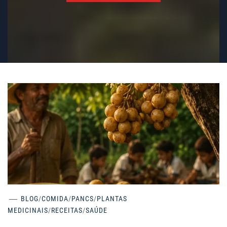
BLOG
/
COMIDA
/
PANCS
/
PLANTAS
MEDICINAIS
/
RECEITAS
/
SAÚDE