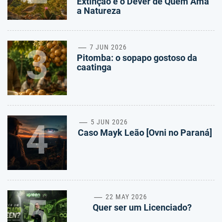
Extinção e o Dever de Quem Ama
a Natureza
3
7 JUN 2026
Pitomba: o sopapo gostoso da
caatinga
4
5 JUN 2026
Caso Mayk Leão [Ovni no Paraná]
5
22 MAY 2026
Quer ser um Licenciado?