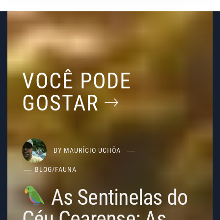
VOCÊ PODE
GOSTAR
BY
MAURÍCIO UCHÔA
BLOG
/
FAUNA
As Sentinelas do
Céu Cearense: As