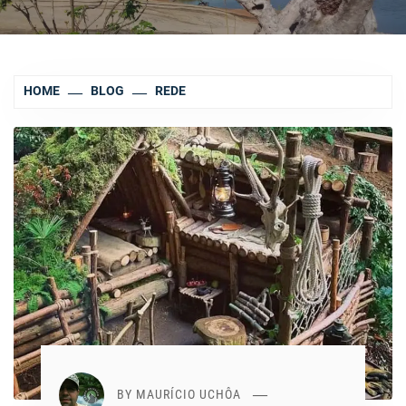
HOME
BLOG
REDE
BY
MAURÍCIO UCHÔA