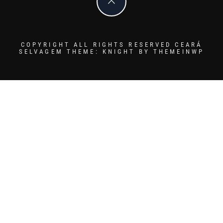
COPYRIGHT ALL RIGHTS RESERVED CEARÁ
SELVAGEM
THEME: KNIGHT BY
THEMEINWP