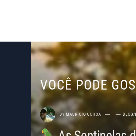
VOCÊ PODE GO
BY
MAURÍCIO UCHÔA
BLOG
/
As Sentinelas 