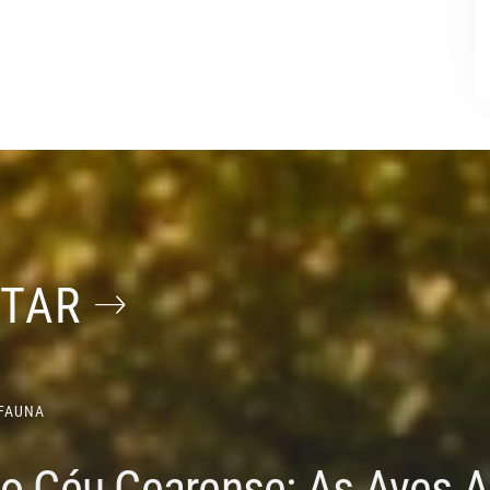
STAR
FAUNA
do Céu Cearense: As Aves