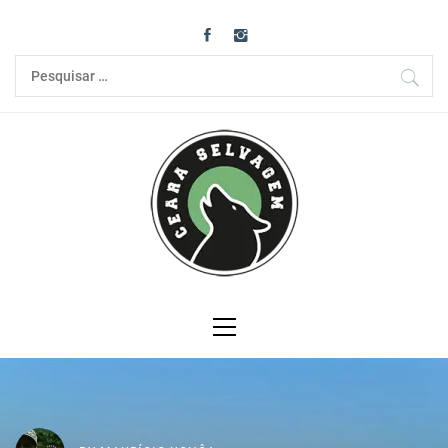
Skip
to
content
Pesquisar
por:
Primary
Menu