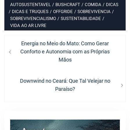
AUTOSUSTENTAVEL
/
BUSHCRAFT
/
COMIDA
/
DICAS
/
DICAS E TRUQUES
/
OFFGRIDE
/
SOBREVIVENCIA
/
SOBREVIVENCIALISMO
/
SUSTENTABILIDADE
/
VIDA AO AR LIVRE
Navegação
Previous
Energia no Meio do Mato: Como Gerar
de
post:
Conforto e Autonomia com as Próprias
Post
Mãos
Next
Downwind no Ceará: Que Tal Velejar no
post:
Paraíso?