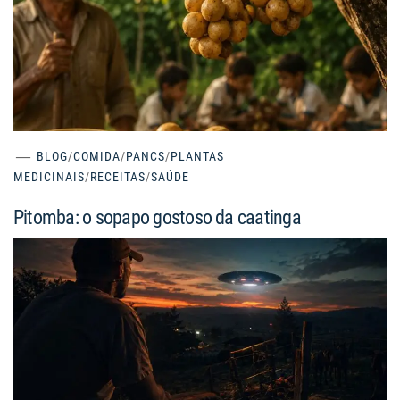
BLOG
/
COMIDA
/
PANCS
/
PLANTAS
MEDICINAIS
/
RECEITAS
/
SAÚDE
Pitomba: o sopapo gostoso da caatinga