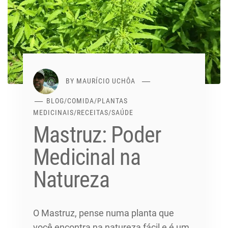
BY
MAURÍCIO UCHÔA
BLOG
/
COMIDA
/
PLANTAS
MEDICINAIS
/
RECEITAS
/
SAÚDE
Mastruz: Poder
Medicinal na
Natureza
O Mastruz, pense numa planta que
você encontra na natureza fácil e é um