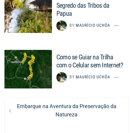
Segredo das Tribos da
Papua
BY
MAURÍCIO UCHÔA
Como se Guiar na Trilha
com o Celular sem Internet?
BY
MAURÍCIO UCHÔA
Navegação
Previous
Embarque na Aventura da Preservação da
de
post:
Natureza
Post