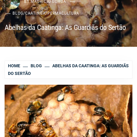
BY
MAURÍCIO UCHÔA
BLOG
/
CAATINGA
/
PERMACULTURA
Abelhas da Caatinga: As Guardiãs do Sertão
HOME
BLOG
ABELHAS DA CAATINGA: AS GUARDIÃS
DO SERTÃO