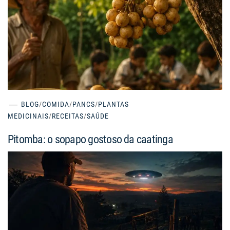
BLOG
/
COMIDA
/
PANCS
/
PLANTAS
MEDICINAIS
/
RECEITAS
/
SAÚDE
Pitomba: o sopapo gostoso da caatinga