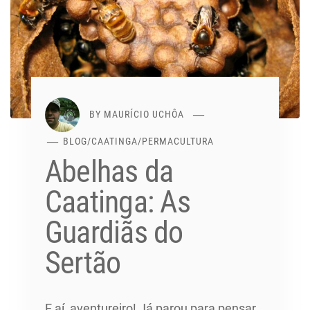
BY
MAURÍCIO UCHÔA
BLOG
/
CAATINGA
/
PERMACULTURA
Abelhas da
Caatinga: As
Guardiãs do
Sertão
E aí, aventureiro! Já parou para pensar