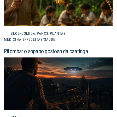
BLOG
/
COMIDA
/
PANCS
/
PLANTAS
MEDICINAIS
/
RECEITAS
/
SAÚDE
Pitomba: o sopapo gostoso da caatinga