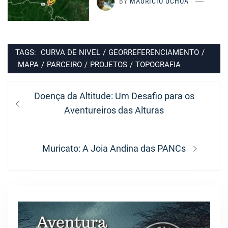
BY
MAURÍCIO UCHÔA
TAGS:
CURVA DE NIVEL
/
GEORREFERENCIAMENTO
/
MAPA
/
PARCEIRO
/
PROJETOS
/
TOPOGRAFIA
Navegação
Previous
Doença da Altitude: Um Desafio para os
de
post:
Aventureiros das Alturas
Post
Next
Muricato: A Joia Andina das PANCs
post: