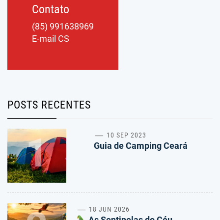
Contato
(85) 991638969
E-mail CS
POSTS RECENTES
1
10 SEP 2023
Guia de Camping Ceará
18 JUN 2026
As Sentinelas do Céu