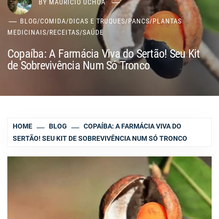
BY
MAURÍCIO UCHÔA
BLOG
/
COMIDA
/
DICAS E TRUQUES
/
PANCS
/
PLANTAS
MEDICINAIS
/
RECEITAS
/
SAÚDE
Copaíba: A Farmácia Viva do Sertão! Seu Kit
de Sobrevivência Num Só Tronco
HOME
BLOG
COPAÍBA: A FARMÁCIA VIVA DO
SERTÃO! SEU KIT DE SOBREVIVÊNCIA NUM SÓ TRONCO