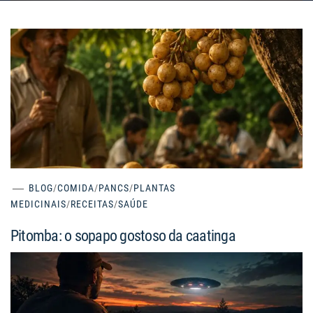
BLOG
/
COMIDA
/
PANCS
/
PLANTAS
MEDICINAIS
/
RECEITAS
/
SAÚDE
Pitomba: o sopapo gostoso da caatinga