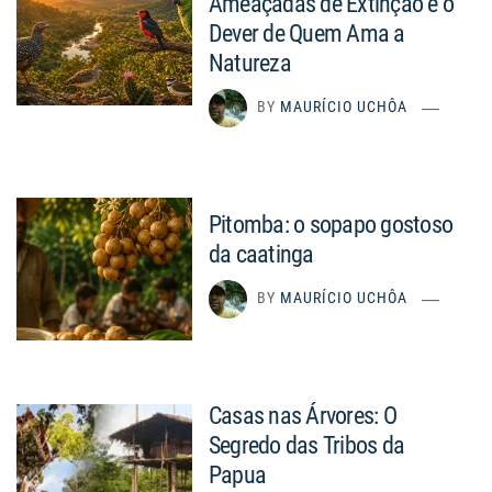
Ameaçadas de Extinção e o
Dever de Quem Ama a
Natureza
BY
MAURÍCIO UCHÔA
Pitomba: o sopapo gostoso
da caatinga
BY
MAURÍCIO UCHÔA
Casas nas Árvores: O
Segredo das Tribos da
Papua