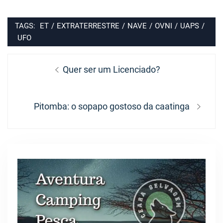
TAGS:
ET
/
EXTRATERRESTRE
/
NAVE
/
OVNI
/
UAPS
/
UFO
Navegação
Previous
Quer ser um Licenciado?
de
post:
Post
Next
Pitomba: o sopapo gostoso da caatinga
post: