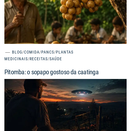
BLOG
/
COMIDA
/
PANCS
/
PLANTAS
MEDICINAIS
/
RECEITAS
/
SAÚDE
Pitomba: o sopapo gostoso da caatinga