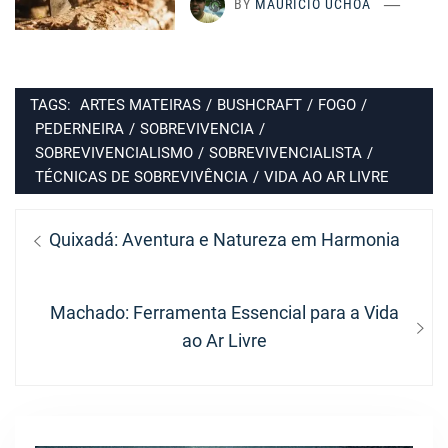
BY
MAURÍCIO UCHÔA
TAGS:
ARTES MATEIRAS
/
BUSHCRAFT
/
FOGO
/
PEDERNEIRA
/
SOBREVIVENCIA
/
SOBREVIVENCIALISMO
/
SOBREVIVENCIALISTA
/
TÉCNICAS DE SOBREVIVÊNCIA
/
VIDA AO AR LIVRE
Navegação
Previous
Quixadá: Aventura e Natureza em Harmonia
de
post:
Post
Next
Machado: Ferramenta Essencial para a Vida
post:
ao Ar Livre