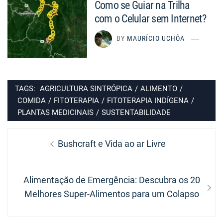
Como se Guiar na Trilha
com o Celular sem Internet?
BY
MAURÍCIO UCHÔA
TAGS:
AGRICULTURA SINTRÓPICA
/
ALIMENTO
/
COMIDA
/
FITOTERAPIA
/
FITOTERAPIA INDÍGENA
/
PLANTAS MEDICINAIS
/
SUSTENTABILIDADE
Navegação
Previous
Bushcraft e Vida ao ar Livre
de
post:
Post
Next
Alimentação de Emergência: Descubra os 20
post:
Melhores Super-Alimentos para um Colapso