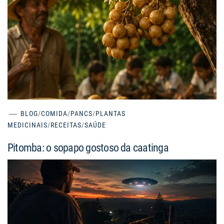
BLOG
/
COMIDA
/
PANCS
/
PLANTAS
MEDICINAIS
/
RECEITAS
/
SAÚDE
Pitomba: o sopapo gostoso da caatinga