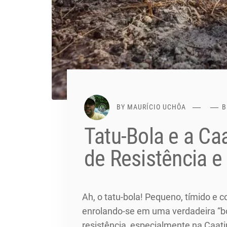
BY
MAURÍCIO UCHÔA
B
Tatu-Bola e a Ca
de Resistência e
Ah, o tatu-bola! Pequeno, tímido e 
enrolando-se em uma verdadeira “b
resistência, especialmente na Caat