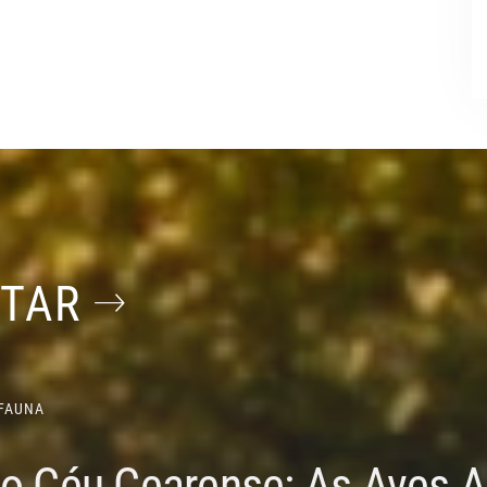
STAR
FAUNA
do Céu Cearense: As Aves