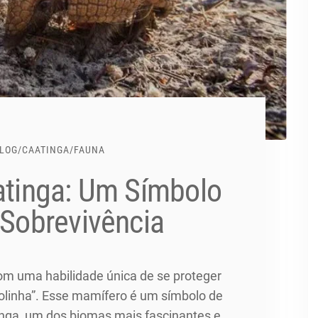
LOG
/
CAATINGA
/
FAUNA
atinga: Um Símbolo
 Sobrevivência
com uma habilidade única de se proteger
olinha”. Esse mamífero é um símbolo de
inga, um dos biomas mais fascinantes e