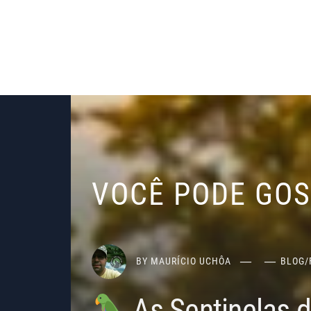
VOCÊ PODE GO
BY
MAURÍCIO UCHÔA
BLOG
/
As Sentinelas 