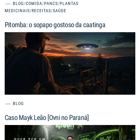
BLOG
/
COMIDA
/
PANCS
/
PLANTAS
MEDICINAIS
/
RECEITAS
/
SAÚDE
Pitomba: o sopapo gostoso da caatinga
BLOG
Caso Mayk Leão [Ovni no Paraná]