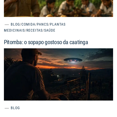
BLOG
/
COMIDA
/
PANCS
/
PLANTAS
MEDICINAIS
/
RECEITAS
/
SAÚDE
Pitomba: o sopapo gostoso da caatinga
BLOG