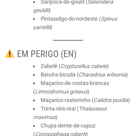
Saripoca-de-gould (
Selenidera
gouldii
)
Pintassilgo-do-nordeste (
Spinus
yarrellii
)
EM PERIGO (EN)
Zabelê (
Crypturellus zabele
)
Batuíra-bicuda (
Charadrius wilsonia
)
Maçarico-de-costas-brancas
(
Limnodromus griseus
)
Maçarico-rasteirinho (
Calidris pusilla
)
Trinta-réis-real (
Thalasseus
maximus
)
Chupa-dente-de-capuz
(
Conopophaga roberti
)