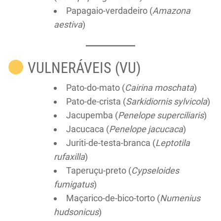
Papagaio-verdadeiro (
Amazona
aestiva
)
VULNERÁVEIS (VU)
Pato-do-mato (
Cairina moschata
)
Pato-de-crista (
Sarkidiornis sylvicola
)
Jacupemba (
Penelope superciliaris
)
Jacucaca (
Penelope jacucaca
)
Juriti-de-testa-branca (
Leptotila
rufaxilla
)
Taperuçu-preto (
Cypseloides
fumigatus
)
Maçarico-de-bico-torto (
Numenius
hudsonicus
)