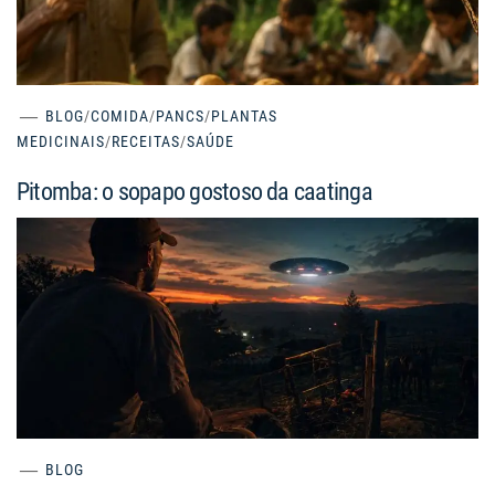
BLOG
/
COMIDA
/
PANCS
/
PLANTAS
MEDICINAIS
/
RECEITAS
/
SAÚDE
Pitomba: o sopapo gostoso da caatinga
BLOG