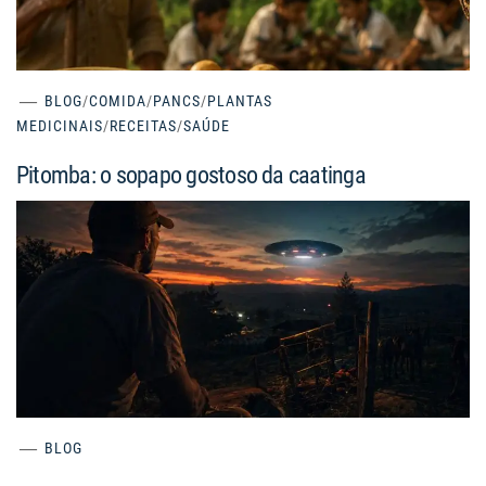
BLOG
/
COMIDA
/
PANCS
/
PLANTAS
MEDICINAIS
/
RECEITAS
/
SAÚDE
Pitomba: o sopapo gostoso da caatinga
BLOG