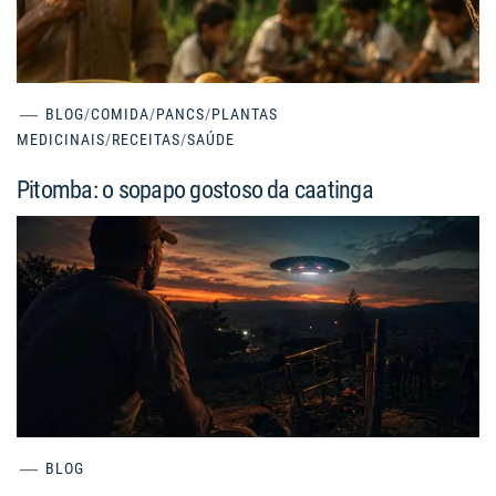
BLOG
/
COMIDA
/
PANCS
/
PLANTAS
MEDICINAIS
/
RECEITAS
/
SAÚDE
Pitomba: o sopapo gostoso da caatinga
BLOG