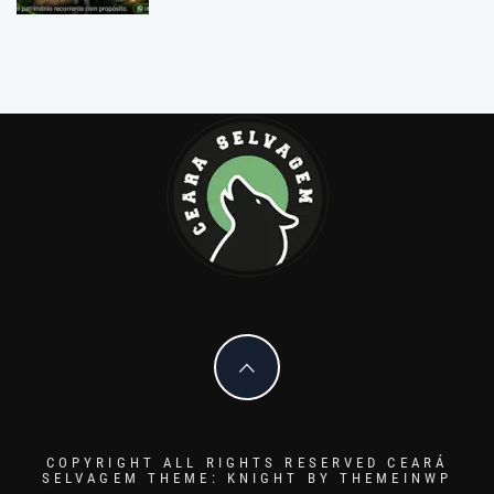
COPYRIGHT ALL RIGHTS RESERVED CEARÁ
SELVAGEM
THEME: KNIGHT BY
THEMEINWP