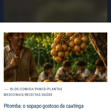
BLOG
/
COMIDA
/
PANCS
/
PLANTAS
MEDICINAIS
/
RECEITAS
/
SAÚDE
Pitomba: o sopapo gostoso da caatinga