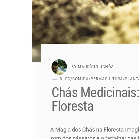
BY
MAURÍCIO UCHÔA
BLOG
/
COMIDA
/
PERMACULTURA
/
PLANT
Chás Medicinais:
Floresta
A Magia dos Chás na Floresta Imagi
som dos pássaros e o farfalhar das 