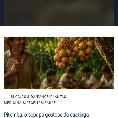
BLOG
/
COMIDA
/
PANCS
/
PLANTAS
MEDICINAIS
/
RECEITAS
/
SAÚDE
Pitomba: o sopapo gostoso da caatinga