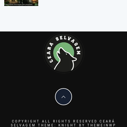
COPYRIGHT ALL RIGHTS RESERVED CEARÁ
SELVAGEM
THEME: KNIGHT BY
THEMEINWP