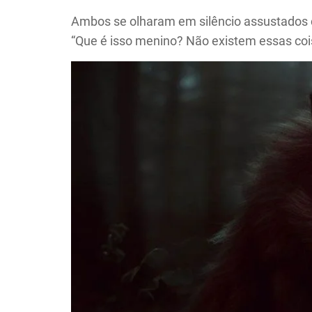
Ambos se olharam em silêncio assustados 
“Que é isso menino? Não existem essas coi