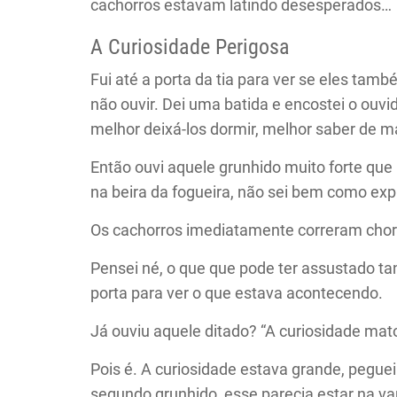
cachorros estavam latindo desesperados…
A Curiosidade Perigosa
Fui até a porta da tia para ver se eles ta
não ouvir. Dei uma batida e encostei o ouvid
melhor deixá-los dormir, melhor saber de 
Então ouvi aquele grunhido muito forte que
na beira da fogueira, não sei bem como expli
Os cachorros imediatamente correram chor
Pensei né, o que que pode ter assustado tan
porta para ver o que estava acontecendo.
Já ouviu aquele ditado? “A curiosidade mato
Pois é. A curiosidade estava grande, pegu
segundo grunhido, esse parecia estar na v