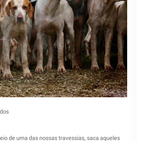
ndos
io de uma das nossas travessias, saca aqueles