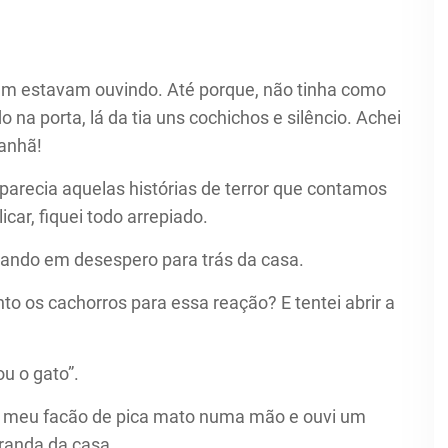
mbém estavam ouvindo. Até porque, não tinha como
o na porta, lá da tia uns cochichos e silêncio. Achei
manhã!
 parecia aquelas histórias de terror que contamos
car, fiquei todo arrepiado.
ando em desespero para trás da casa.
to os cachorros para essa reação? E tentei abrir a
u o gato”.
ei meu facão de pica mato numa mão e ouvi um
aranda da casa.