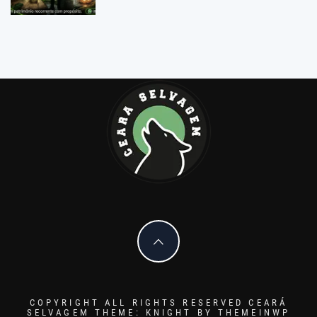
COPYRIGHT ALL RIGHTS RESERVED CEARÁ
SELVAGEM
THEME: KNIGHT BY
THEMEINWP