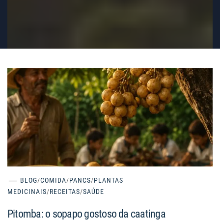
BLOG
/
COMIDA
/
PANCS
/
PLANTAS
MEDICINAIS
/
RECEITAS
/
SAÚDE
Pitomba: o sopapo gostoso da caatinga