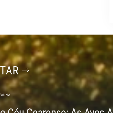
STAR
FAUNA
do Céu Cearense: As Aves