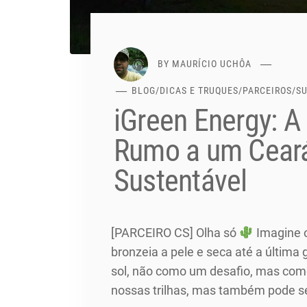
BY
MAURÍCIO UCHÔA
BLOG
/
DICAS E TRUQUES
/
PARCEIROS
/
S
iGreen Energy: A
Rumo a um Ceará
Sustentável
[PARCEIRO CS] Olha só
Imagine o
bronzeia a pele e seca até a últim
sol, não como um desafio, mas como
nossas trilhas, mas também pode s