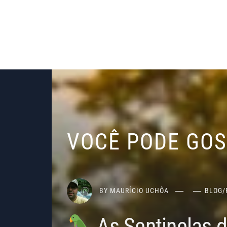
VOCÊ PODE GO
BY
MAURÍCIO UCHÔA
BLOG
/
As Sentinelas 