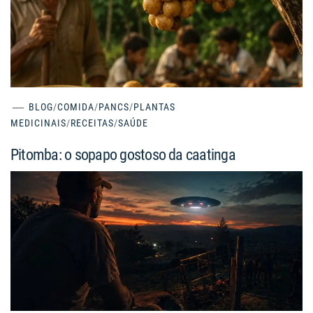
BLOG
/
COMIDA
/
PANCS
/
PLANTAS
MEDICINAIS
/
RECEITAS
/
SAÚDE
Pitomba: o sopapo gostoso da caatinga