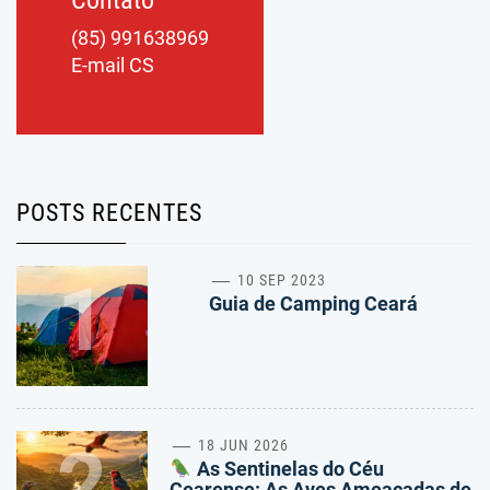
Contato
(85) 991638969
E-mail CS
POSTS RECENTES
1
10 SEP 2023
Guia de Camping Ceará
2
18 JUN 2026
As Sentinelas do Céu
Cearense: As Aves Ameaçadas de