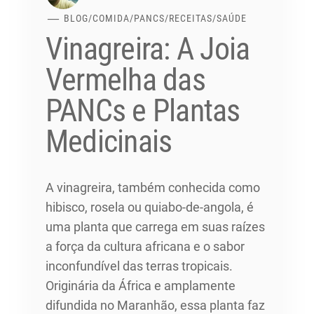
BLOG
/
COMIDA
/
PANCS
/
RECEITAS
/
SAÚDE
Vinagreira: A Joia
Vermelha das
PANCs e Plantas
Medicinais
A vinagreira, também conhecida como
hibisco, rosela ou quiabo-de-angola, é
uma planta que carrega em suas raízes
a força da cultura africana e o sabor
inconfundível das terras tropicais.
Originária da África e amplamente
difundida no Maranhão, essa planta faz