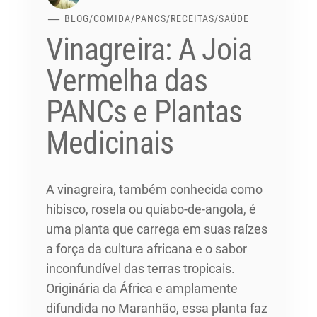
BLOG
/
COMIDA
/
PANCS
/
RECEITAS
/
SAÚDE
Vinagreira: A Joia
Vermelha das
PANCs e Plantas
Medicinais
A vinagreira, também conhecida como
hibisco, rosela ou quiabo-de-angola, é
uma planta que carrega em suas raízes
a força da cultura africana e o sabor
inconfundível das terras tropicais.
Originária da África e amplamente
difundida no Maranhão, essa planta faz