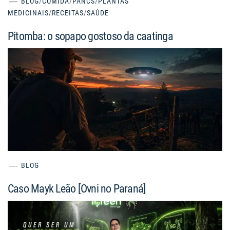
BLOG
/
COMIDA
/
PANCS
/
PLANTAS
MEDICINAIS
/
RECEITAS
/
SAÚDE
Pitomba: o sopapo gostoso da caatinga
BLOG
Caso Mayk Leão [Ovni no Paraná]